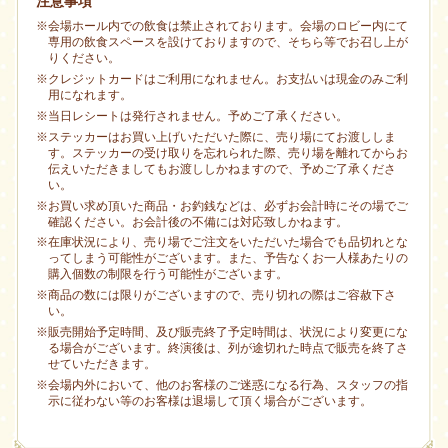
注意事項
※会場ホール内での飲食は禁止されております。会場のロビー内にて
専用の飲食スペースを設けておりますので、そちら等でお召し上が
りください。
※クレジットカードはご利用になれません。お支払いは現金のみご利
用になれます。
※当日レシートは発行されません。予めご了承ください。
※ステッカーはお買い上げいただいた際に、売り場にてお渡ししま
す。ステッカーの受け取りを忘れられた際、売り場を離れてからお
伝えいただきましてもお渡ししかねますので、予めご了承くださ
い。
※お買い求め頂いた商品・お釣銭などは、必ずお会計時にその場でご
確認ください。お会計後の不備には対応致しかねます。
※在庫状況により、売り場でご注文をいただいた場合でも品切れとな
ってしまう可能性がございます。また、予告なくお一人様あたりの
購入個数の制限を行う可能性がございます。
※商品の数には限りがございますので、売り切れの際はご容赦下さ
い。
※販売開始予定時間、及び販売終了予定時間は、状況により変更にな
る場合がございます。終演後は、列が途切れた時点で販売を終了さ
せていただきます。
※会場内外において、他のお客様のご迷惑になる行為、スタッフの指
示に従わない等のお客様は退場して頂く場合がございます。