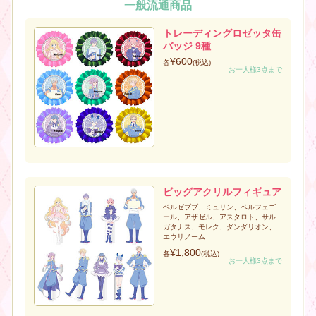
一般流通商品
トレーディングロゼッタ缶
バッジ 9種
¥600
各
(税込)
お一人様3点まで
ビッグアクリルフィギュア
ベルゼブブ、ミュリン、ベルフェゴ
ール、アザゼル、アスタロト、サル
ガタナス、モレク、ダンダリオン、
エウリノーム
¥1,800
各
(税込)
お一人様3点まで