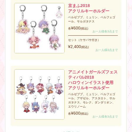
京まふ2018
アクリルキーホルダー
ベルゼブブ、ミュリン、ベルフェゴ
ール、サルガタナス
¥600
各
(税込)
お一人様各3点まで
セット（ケサパサ付き）
¥2,400
(税込)
お一人様3点まで
アニメイトガールズフェス
ティバル2018
ハロウィンイラスト使用
アクリルキーホルダー
ベルゼブブ、ミュリン、ベルフェゴ
ール、アザゼル、アスタロト、サル
ガタナス、モレク、ダンダリオン、
エウリノーム
¥600
各
(税込)
お一人様各3点まで