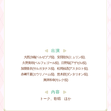
出演
大西沙織(ベルゼブブ役)、安田陸矢(ミュリン役)、
久野美咲(ベルフェゴール役)、日野聡(アザゼル役)、
加隈亜衣(サルガタナス役)、松岡禎丞(アスタロト役)、
赤﨑千夏(エウリノーム役)、悠木碧(ダンタリオン役)、
興津和幸(モレク役)
内容
トーク、歌唱 ほか