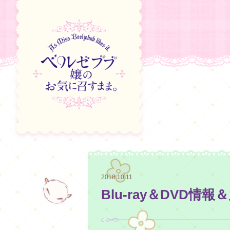
2018.10.11
Blu-ray＆DVD