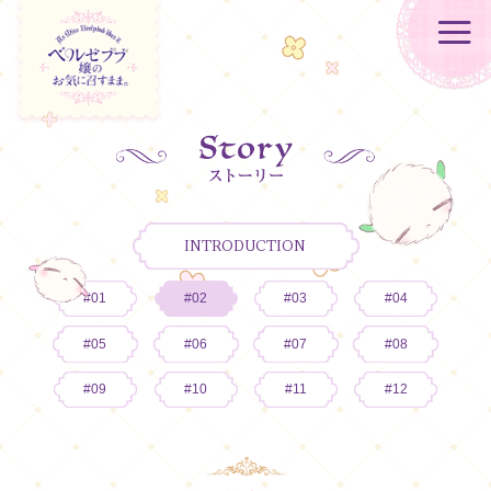
INTRODUCTION
#01
#02
#03
#04
#05
#06
#07
#08
#09
#10
#11
#12