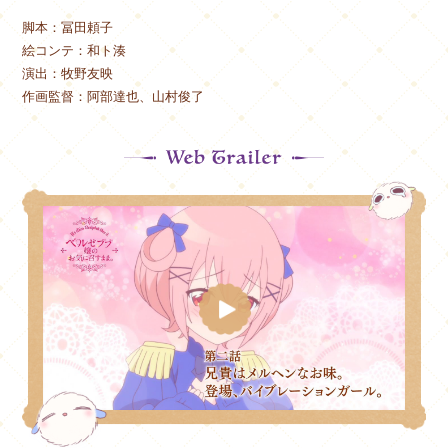
脚本：冨田頼子
絵コンテ：和ト湊
演出：牧野友映
作画監督：阿部達也、山村俊了