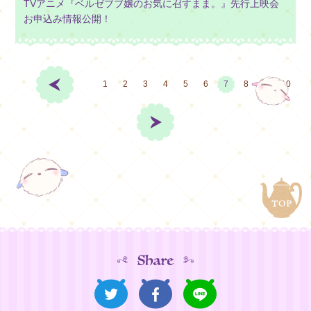
TVアニメ『ベルゼブブ嬢のお気に召すまま。』先行上映会
お申込み情報公開！
1
2
3
4
5
6
7
8
9
10